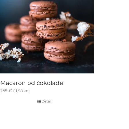
Macaron od čokolade
1,59
€
(11,98 kn)
Detalji