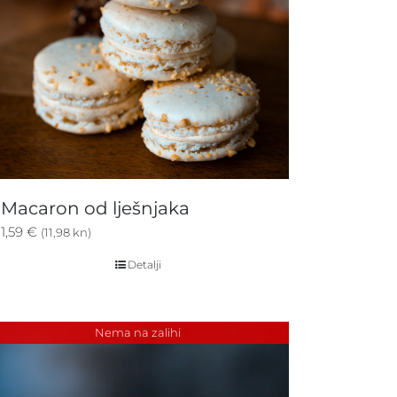
Macaron od lješnjaka
1,59
€
(11,98 kn)
Detalji
Nema na zalihi