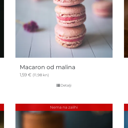
Macaron od malina
1,59
€
(11,98 kn)
Detalji
Nema na zalihi