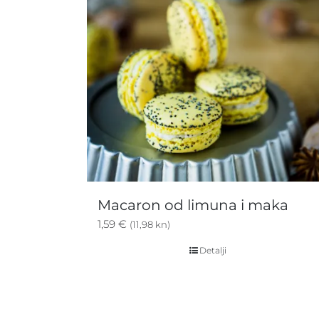
Macaron od limuna i maka
1,59
€
(11,98 kn)
Detalji