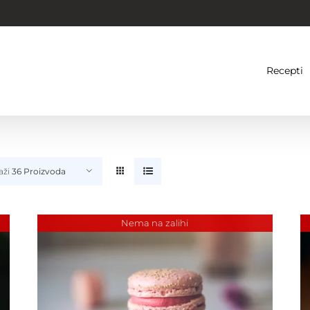
Recepti
aži
36 Proizvoda
Nema na zalihi