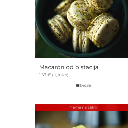
Macaron od pistacija
1,59
€
(11,98 kn)
Detalji
Nema na zalihi