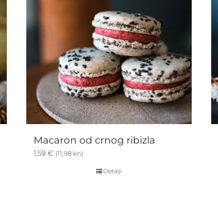
Macaron od crnog ribizla
1,59
€
(11,98 kn)
Detalji