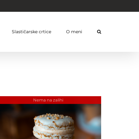
Slastičarske crtice
O meni
Nema na zalihi