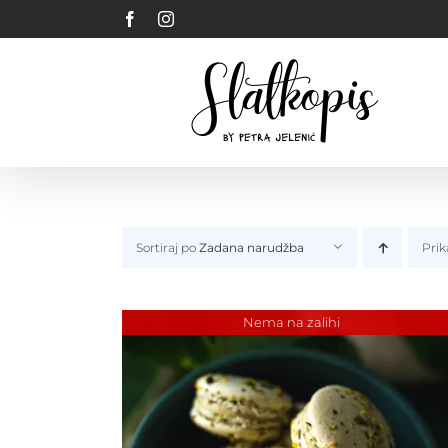
Skip
Facebook
Instagram
to
content
Sortiraj po
Zadana narudžba
Prik
Nema na zalihi