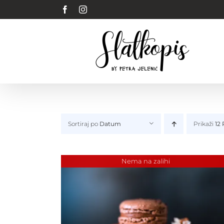
Skip
Facebook
Instagram
to
content
Sortiraj po
Datum
Prikaži
12
Nema na zalihi