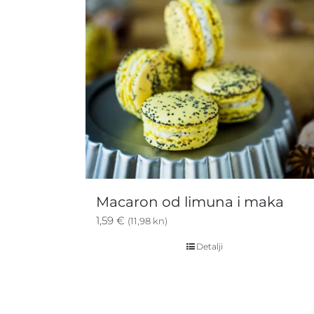
Macaron od limuna i maka
1,59
€
(11,98 kn)
Detalji