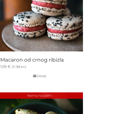
Macaron od crnog ribizla
1,59
€
(11,98 kn)
Detalji
Nema na zalihi