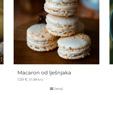
Macaron od lješnjaka
1,59
€
(11,98 kn)
Detalji