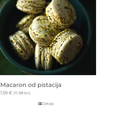
Macaron od pistacija
1,59
€
(11,98 kn)
Detalji