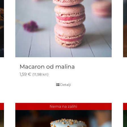
Macaron od malina
1,59
€
(11,98 kn)
Detalji
Nema na zalihi