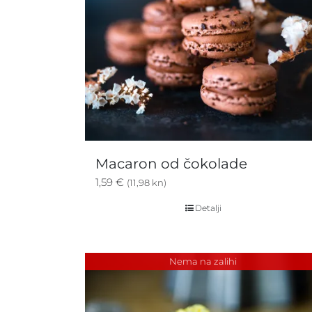
Macaron od čokolade
1,59
€
(11,98 kn)
Detalji
Nema na zalihi