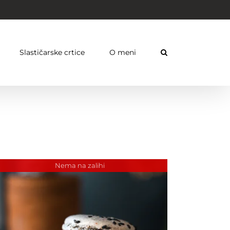
Slastičarske crtice
O meni
Nema na zalihi