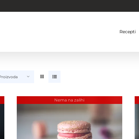
Recepti
 Proizvoda
Nema na zalihi