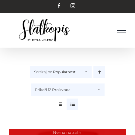
Skip
Facebook
Instagram
to
content
Sortiraj po
Popularnost
Prikaži
12 Proizvoda
Nema na zalihi