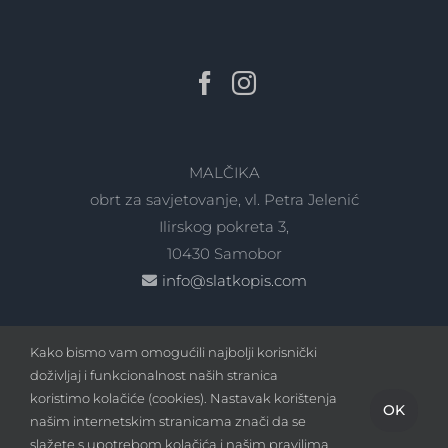
MALČIKA
obrt za savjetovanje, vl. Petra Jelenić
Ilirskog pokreta 3,
10430 Samobor
info@slatkopis.com
Kako bismo vam omogućili najbolji korisnički
doživljaj i funkcionalnost naših stranica
koristimo kolačiće (cookies). Nastavak korištenja
OK
našim internetskim stranicama znači da se
Copyright
2026 - slatkopis.com | Sva prava pridržana |
slažete s upotrebom kolačića i našim pravilima