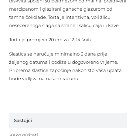
biskvita spojeni su pekmezom od malina, prekriveni
marcipanom i glazirani ganache glazurom od
tamne čokolade. Torta je intenzivna, voli žlicu
nešećerenoga šlaga sa strane i šalicu čaja ili kave.
Torta je promjera 20 cm za 12-14 šnita.
Slastica se naručuje minimalno 3 dana prije
željenog datuma i podiže u dogovoreno vrijeme.
Priprema slastice započinje nakon što Vaša uplata
bude vidljiva na našem računu.
Sastojci
Kako guštati