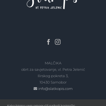
MALČIKA
obrt za savjetovanje, vl. Petra Jelenić
Ilirskog pokreta 3,
10430 Samobor
info@slatkopis.com
Kako bismo vam omogućili najbolji korisnički