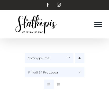
Skip
Facebook
Instagram
to
content
Sortiraj po
Ime
Prikaži
24 Proizvoda