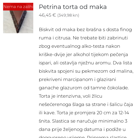
Petrina torta od maka
Nema na zalihi
46,45
€
(349,98 kn)
Biskvit od maka bez brašna s dosta finog
ruma i citrusa. Ne trebate biti zabrinuti
zbog eventualnog alko-testa nakon
kriške-dvije jer alkohol tijekom pečenja
ispari, ali ostavlja nježnu aromu. Dva lista
biskvita spojeni su pekmezom od malina,
prekriveni marcipanom i glazirani
ganache glazurom od tamne čokolade.
Torta je intenzivna, voli žlicu
nešećerenoga šlaga sa strane i šalicu čaja
ili kave. Torta je promjera 20 cm za 12-14
šnita. Slastica se naručuje minimalno 3
dana prije željenog datuma i podiže u
dogovoreno vrijeme. Priprema slastice