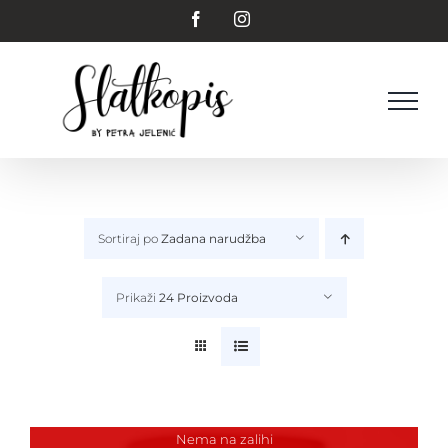
Skip
Facebook
Instagram
to
content
Sortiraj po
Zadana narudžba
Prikaži
24 Proizvoda
Nema na zalihi