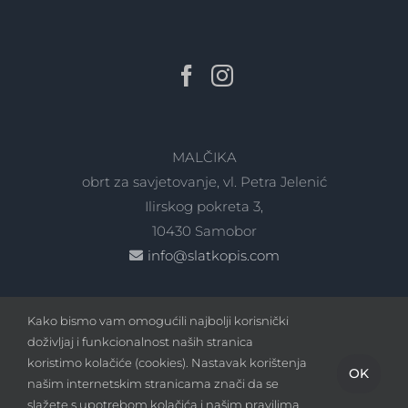
MALČIKA
obrt za savjetovanje, vl. Petra Jelenić
Ilirskog pokreta 3,
10430 Samobor
info@slatkopis.com
Kako bismo vam omogućili najbolji korisnički
doživljaj i funkcionalnost naših stranica
koristimo kolačiće (cookies). Nastavak korištenja
OK
našim internetskim stranicama znači da se
Copyright
2026 - slatkopis.com | Sva prava pridržana |
slažete s upotrebom kolačića i našim pravilima