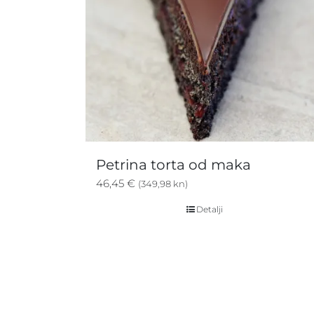
Petrina torta od maka
46,45
€
(349,98 kn)
Detalji