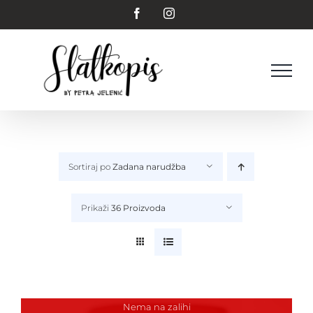
Skip
Facebook
Instagram
to
content
Sortiraj po
Zadana narudžba
Prikaži
36 Proizvoda
Nema na zalihi