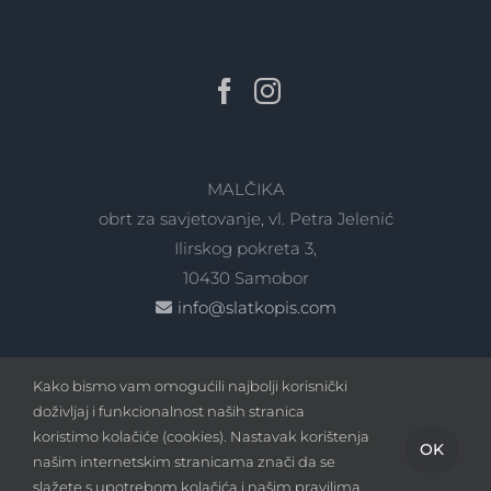
MALČIKA
obrt za savjetovanje, vl. Petra Jelenić
Ilirskog pokreta 3,
10430 Samobor
info@slatkopis.com
Kako bismo vam omogućili najbolji korisnički
doživljaj i funkcionalnost naših stranica
koristimo kolačiće (cookies). Nastavak korištenja
OK
našim internetskim stranicama znači da se
Copyright
2026 - slatkopis.com | Sva prava pridržana |
slažete s upotrebom kolačića i našim pravilima