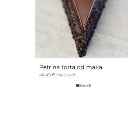
Petrina torta od maka
46,45
€
(349,98 kn)
Detalji