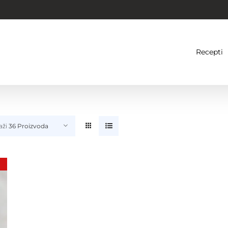
Recepti
aži
36 Proizvoda