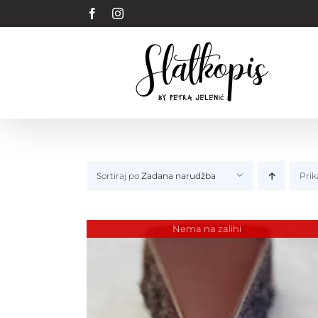
Skip
Facebook
Instagram
to
content
Sortiraj po
Zadana narudžba
Prik
Nema na zalihi