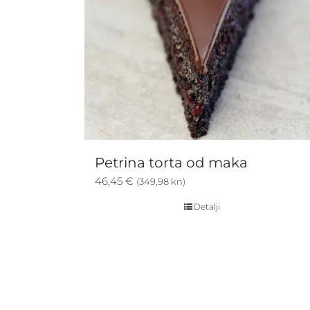
Petrina torta od maka
46,45
€
(349,98 kn)
Detalji