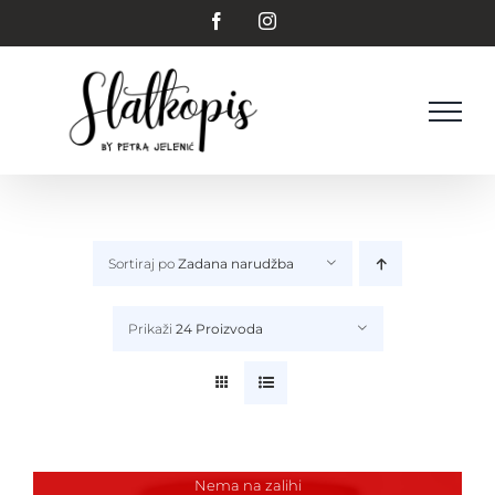
Skip
Facebook
Instagram
to
content
Sortiraj po
Zadana narudžba
Prikaži
24 Proizvoda
Nema na zalihi