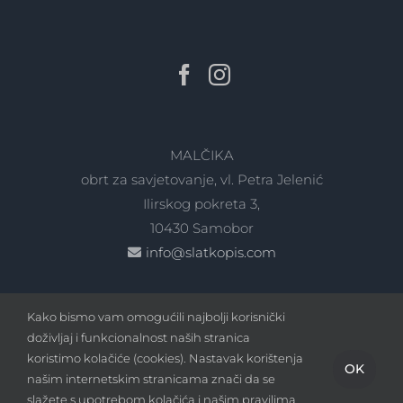
MALČIKA
obrt za savjetovanje, vl. Petra Jelenić
Ilirskog pokreta 3,
10430 Samobor
info@slatkopis.com
Kako bismo vam omogućili najbolji korisnički
doživljaj i funkcionalnost naših stranica
koristimo kolačiće (cookies). Nastavak korištenja
OK
našim internetskim stranicama znači da se
Copyright
2026 - slatkopis.com | Sva prava pridržana |
slažete s upotrebom kolačića i našim pravilima