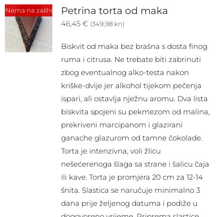
Petrina torta od maka
Nema na zalihi
46,45
€
(349,98 kn)
Biskvit od maka bez brašna s dosta finog
ruma i citrusa. Ne trebate biti zabrinuti
zbog eventualnog alko-testa nakon
kriške-dvije jer alkohol tijekom pečenja
ispari, ali ostavlja nježnu aromu. Dva lista
biskvita spojeni su pekmezom od malina,
prekriveni marcipanom i glazirani
ganache glazurom od tamne čokolade.
Torta je intenzivna, voli žlicu
nešećerenoga šlaga sa strane i šalicu čaja
ili kave. Torta je promjera 20 cm za 12-14
šnita. Slastica se naručuje minimalno 3
dana prije željenog datuma i podiže u
dogovoreno vrijeme. Priprema slastice