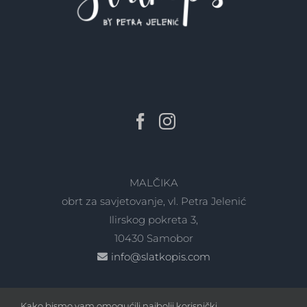
MALČIKA
obrt za savjetovanje, vl. Petra Jelenić
Ilirskog pokreta 3,
10430 Samobor
info@slatkopis.com
Kako bismo vam omogućili najbolji korisnički