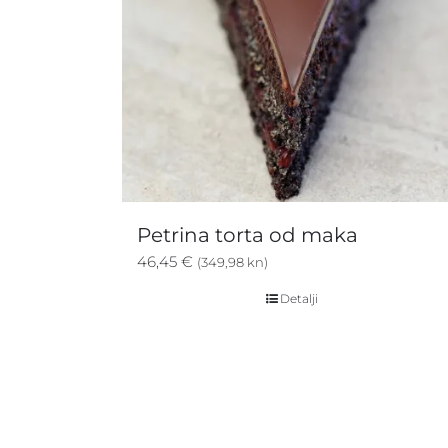
Petrina torta od maka
46,45
€
(349,98 kn)
Detalji