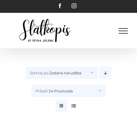
Skip
Facebook
Instagram
to
content
Sortiraj po
Zadana narudžba
Prikaži
24 Proizvoda