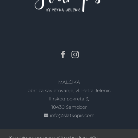
MALČIKA
obrt za savjetovanje, vl. Petra Jelenić
Ilirskog pokreta 3,
10430 Samobor
info@slatkopis.com
Kako bismo vam omogućili najbolji korisnički