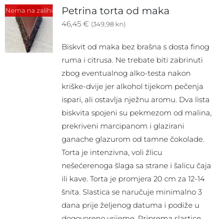
Petrina torta od maka
Nema na zalihi
46,45
€
(349,98 kn)
Biskvit od maka bez brašna s dosta finog
ruma i citrusa. Ne trebate biti zabrinuti
zbog eventualnog alko-testa nakon
kriške-dvije jer alkohol tijekom pečenja
ispari, ali ostavlja nježnu aromu. Dva lista
biskvita spojeni su pekmezom od malina,
prekriveni marcipanom i glazirani
ganache glazurom od tamne čokolade.
Torta je intenzivna, voli žlicu
nešećerenoga šlaga sa strane i šalicu čaja
ili kave. Torta je promjera 20 cm za 12-14
šnita. Slastica se naručuje minimalno 3
dana prije željenog datuma i podiže u
dogovoreno vrijeme. Priprema slastice